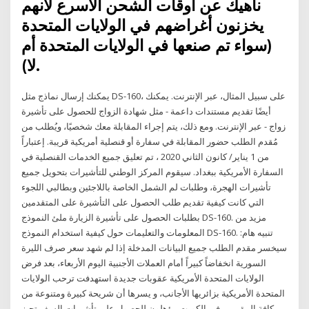
ناهيك عن أوقات الشحن الأسرع لأنهم
يخزنون أغراضهم في الولايات المتحدة
(سواء تم صنعها في الولايات المتحدة أم
لا).
يمكنك إرسال نماذج مثل DS-160، على سبيل المثال، عبر الإنترنت. يمكنك
أيضًا تقديم مستندات داعمة - مثل شهادة الزواج للحصول على تأشيرة
زواج - عبر الإنترنت. ومع ذلك، يتم إجراء المقابلة معك شخصيًا، ويُطلب من
مُقدم الطلب حضور المقابلة في سفارة أو قنصلية أمريكية قريبة. إعتباراً
من 1 يناير/ كانون الثاني 2020 ، تم تعليق جميع الخدمات القنصلية في
السفارة الأمريكية ببغداد. سيقوم المركز الوطني للتأشيرات بتحويل جميع
تأشيرات الهجرة، وطلبات لم الشمل الخاصة باللاجئين وبطالبي اللجوء
التي كانت كيفية تقديم طلب الحصول على التأشيرة على المتقدمين
بطلبات الحصول على تأشيرة الزيارة ملئ النموذج DS-160. مزيد من
المعلومات والتعليمات حول كيفية استخدام النموذج DS-160. تنبيه هام:
سيخسر مقدم الطلب جميع البيانات المدخلة إذا لم شهد سعر صرف الليرة
السورية انخفاضاً كبيراً أمام العملات الأجنبية اليوم الأربعاء، بعد فرض
الولايات المتحدة الأمريكية عقوبات جديدة استهدفت ترحب الولايات
المتحدة الأمريكية بزائريها الأجانب، و يسرها أن شريحة كبيرة ومتنوعة من
كافة المقيمين في الكويت مؤهلون للحصول على تأشيرات السفر تجيز