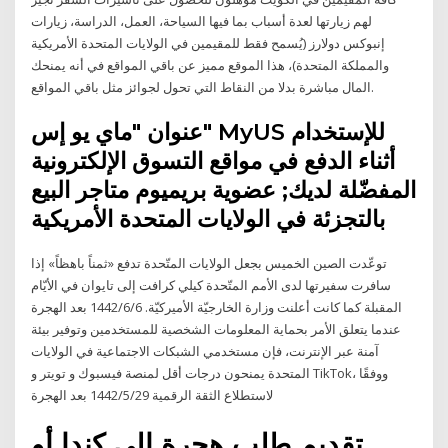
لهم زيارتها لعدة أسباب بما فيها السياحة، العمل، الدراسة، زيارات
إنبوكس دولارز (يُسمح فقط للمقيمين في الولايات المتحدة الأمريكية
والمملكة المتحدة)، هذا الموقع مميز عن باقي المواقع في أنه يمنحك
المال مباشرة بدلا من النقاط التي تحول لجوائز مثل باقي المواقع.
عنوان "ماي يو إس" MyUS للإستخدام
أثناء الدفع في مواقع التسوق الإلكترونية
المفضّلة لديك; عضوية بريميوم متاجر البيع
بالتجزئة في الولايات المتحدة الأمريكية
توعّدت الصين الخميس بجعل الولايات المتّحدة تدفع «ثمناً باهظاً» إذا
سافرت سفيرتها لدى الأمم المتّحدة كيلي كرافت إلى تايوان في الأيّام
المقبلة كما كانت أعلنت وزارة الخارجيّة الأميركيّة. 6‏‏/6‏‏/1442 بعد الهجرة
عندما يتعلق الأمر بحماية المعلومات الشخصية للمستخدمين وتوفير بيئة
آمنة عبر الإنترنت، فإن مستخدمي الشبكات الاجتماعية في الولايات
المتحدة يمنحون درجات أقل لمنصة فيسبوك و تويتر و TikTok، ووفقًا
لاستطلاع الثقة الرقمية 29‏‏/5‏‏/1442 بعد الهجرة
تقديم طلب هجرة إلى كندا أو