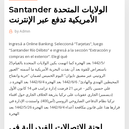
Santander الولايات المتحدة
الأمريكية تدفع عبر الإنترنت
by
Admin
Ingresá a Online Banking. Seleccioná “Tarjetas”, luego
“Santander Río Débito” e ingresá a la sección “Extracción y
compras en el exterior”. Elegí qué
25‏‏/5‏‏/1442 بعد الهجرة كما اتهمت بكين الولايات المتحدة بالقيام
باستعراض للقوة بعد أن نفذت البحرية الأمريكية ما أسمته “العبور
الروتيني عبر مضيق تايوان” اليوم الخميس لضمان “حرية وانفتاح
المحيطين الهندي والهادئ”. 6‏‏/6‏‏/1442 بعد الهجرة 4‏‏/6‏‏/1442 بعد الهجرة د.
علي حسين باكير - عربي 21 فرضت إدارة ترامب في 14 كانون الأول
(ديسمبر) الجاري عقوبات على تركيا بذريعة الخلاف الجاري حول اقتناء
تركيا نظام الدفاعي الصاروخي الروسي (أس400). واستندت الإدارة في
قرارها هذا على قانون مكافحة أعداء 4‏‏/6‏‏/1442 بعد الهجرة 26‏‏/5‏‏/1442 بعد
الهجرة
لجنة الاتصالات الفيدرالية في