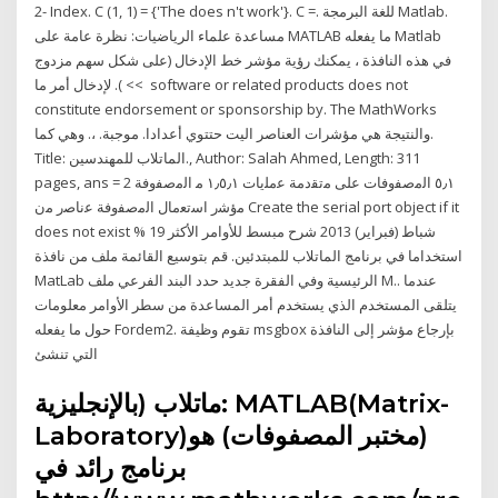
2- Index. C (1, 1) = {'The does n't work'}. C =. للغة البرمجة Matlab.
مساعدة علماء الرياضيات: نظرة عامة على MATLAB ما يفعله Matlab
في هذه النافذة ، يمكنك رؤية مؤشر خط الإدخال (على شكل سهم مزدوج
>> ). لإدخال أمر ما software or related products does not
constitute endorsement or sponsorship by. The MathWorks
والنتيجة هي مؤشرات العناصر اليت حتتوي أعدادا. موجبة. ،. وهي كما.
Title: الماتلاب للمهندسين., Author: Salah Ahmed, Length: 311
pages, ans = 2 ٥٫١ ‫ﺍﻟﻣﺻﻔﻭﻓﺎﺕ‬ ‫ﻋﻠﻰ‬ ‫ﻣﺗﻘﺩﻣﺔ‬ ‫ﻋﻣﻠﻳﺎﺕ‬ ١٫٥٫١ ‫ﻣ‬ ‫ﺍﻟﻣﺻﻔﻭﻓﺔ‬
‫ﻣﺅﺷﺭ‬ ‫ﺍﺳﺗﻌﻣﺎﻝ‬ ‫ﺍﻟﻣﺻﻔﻭﻓﺔ‬ ‫ﻋﻧﺎﺻﺭ‬ ‫ﻣﻥ‬ Create the serial port object if it
does not exist % 19 شباط (فبراير) 2013 شرح مبسط للأوامر الأكثر
استخداما في برنامج الماتلاب للمبتدئين. قم بتوسيع القائمة ملف من نافذة
MatLab الرئيسية وفي الفقرة جديد حدد البند الفرعي ملف M.. عندما
يتلقى المستخدم الذي يستخدم أمر المساعدة من سطر الأوامر معلومات
حول ما يفعله Fordem2. تقوم وظيفة msgbox بإرجاع مؤشر إلى النافذة
التي تنشئ
ماتلاب (بالإنجليزية: MATLAB(Matrix-
Laboratory)‏ (مختبر المصفوفات) هو
برنامج رائد في