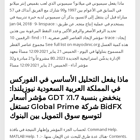
ماذا يفعل سيميوني في ميلانو؟ سيميوني الذي لعب بقميص إنتر ميلانو
في السابق في الأعوام بين 1997 و99 شارك مع الفريق آنذاك في 57
مباراة قبل أن ينتقل إلى لاتسيو، يذكر أن سيميوني لديه خبرة تدريبية في
Jan 04, 2018 · 9- linspace :-يستخدم في عملية إنتاج متجه, عن طريق
تحديد الرقم الأصغر والرقم الأكبر, وعدد النقط المرغوبة بين هذين
الرقمين. 10- find :-مؤشر لإيجاد العناصر الغير صفريه. 11- trace :-إيجاد
مجموع عناصر القطر See full list on mayoclinic.org هذه كمية العسل
المسموح بتناولها في اليوم - الخميس 21 يناير 2021 12:09 مساءً معهد
الإدارة يدشّن استراتيجية الجديدة 2023..80 مشروعاً و21 مبادرة و32
مؤشر أداء - الخميس 21 يناير 2021 12:09 مساءً
ماذا يفعل التحليل الأساسي في الفوركس
في المملكة العربية السعودية نيوزيلندا:
مؤشر أسعار GDT ينخفض بنسبة 1.7٪
تستغل Global Prime شركة BidFX
لتوسيع سوق التمويل بين البنوك
ﻟﺤﺴﺎﺏ ﺍﻟﺠﺯﺀ ﺍﻟﻤﺅﺸﺭ ﻭﺇﻅﻬﺎﺭ ﺍﻟﻨﺘﻴﺠﺔ ﻓﻲ ﻨﺎﻓﺫﺓ. Command Help.
MATLAB Help. ﻫﻨﺎﻙ ﻋﺩﺓ ﻁﺭﻕ ﻟﻠﺒﺤﺙ ﻋﻥ ﺍﻹﻴﻌﺎﺯ، ﻤﻨﻬﺎ. -:. 1- Contents.