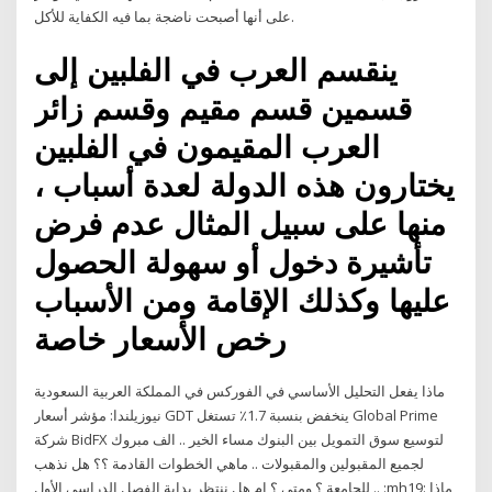
على أنها أصبحت ناضجة بما فيه الكفاية للأكل.
ينقسم العرب في الفلبين إلى
قسمين قسم مقيم وقسم زائر
العرب المقيمون في الفلبين
يختارون هذه الدولة لعدة أسباب ،
منها على سبيل المثال عدم فرض
تأشيرة دخول أو سهولة الحصول
عليها وكذلك الإقامة ومن الأسباب
رخص الأسعار خاصة
ماذا يفعل التحليل الأساسي في الفوركس في المملكة العربية السعودية
نيوزيلندا: مؤشر أسعار GDT ينخفض بنسبة 1.7٪ تستغل Global Prime
شركة BidFX لتوسيع سوق التمويل بين البنوك مساء الخير .. الف مبروك
لجميع المقبولين والمقبولات .. ماهي الخطوات القادمة ؟؟ هل نذهب
للجامعة ؟ ومتى ؟ ام هل ننتظر بداية الفصل الدراسي الأول .. :mh19: ماذا