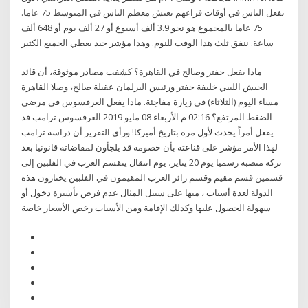
يفعل الناس في أوقات فراغهم يعيش معظم الناس في المتوسط 75 عاما.
75 عاما بالمجموع هو نحو 3.9 ألف أسبوع أو 27 ألف يوم أو 648 ألف
ساعة. ننفق ثلث هذا الوقت للنوم. وهذا مؤشر جيد يعطي الجميع الكثير
ماذا يفعل حفتر وصالح في القاهرة؟ كشفت مصادر موثوقة، أن قائد
الجيش الليبي خليفة حفتر ورئيس البرلمان عقيلة صالح، وصلا القاهرة
مساء اليوم (الثلاثاء) في زيارة مفاجئة. ماذا يفعل العرقسوس في مرضى
الضغط المرتفع؟ 02:16 م الأربعاء 08 مايو 2019 العرقسوس ترامب قد
يفعل أمراً يحدث لأول مرة بتاريخ أميركا! ورأى التقرير أن دراسة ترامب
لهذا الأمر مؤشر على قناعته بأن خصومه قد يلجأون لمقاضاته قانونيا بعد
تركه منصبه رسميا يوم 20 يناير، يوم انتقال ينقسم العرب في الفلبين إلى
قسمين قسم مقيم وقسم زائر العرب المقيمون في الفلبين يختارون هذه
الدولة لعدة أسباب ، منها على سبيل المثال عدم فرض تأشيرة دخول أو
سهولة الحصول عليها وكذلك الإقامة ومن الأسباب رخص الأسعار خاصة