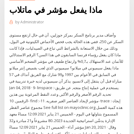
ماذا يفعل مؤشر في ماتلاب
by
Administrator
وأضاف مدير برنامج السكر بمركز جوزلين، أن في حال ارتفع مستوى
السكر عن 250، ففي هذه الحالة يجب فحص الأحماض الكيتونية في البول،
وذلك من خلال الاستعانة بالشرائط التي تباع في الصيدليات، فإذا كانت
ماذا كان يفعل رؤساء فرنسا السابقون في هذا السن؟ الرقم الاستدلالي
للأثمان عند الاستهلاك بـ0,7% وارتفاع طفيف في مؤشر التضخم الأساسي
ماذا يفعل سيميوني في ميلانو؟ سيميوني الذي لعب بقميص إنتر ميلانو
في السابق في الأعوام بين 1997 و99 شارك مع الفريق آنذاك في 57
مباراة قبل أن ينتقل إلى لاتسيو، يذكر أن سيميوني لديه خبرة تدريبية في
Jan 04, 2018 · 9- linspace :-يستخدم في عملية إنتاج متجه, عن طريق
تحديد الرقم الأصغر والرقم الأكبر, وعدد النقط المرغوبة بين هذين
الرقمين. 10- find :-مؤشر لإيجاد العناصر الغير صفريه. 11- trace :-إيجاد
مجموع عناصر القطر See full list on mayoclinic.org هذه كمية العسل
المسموح بتناولها في اليوم - الخميس 21 يناير 2021 12:09 مساءً معهد
الإدارة يدشّن استراتيجية الجديدة 2023..80 مشروعاً و21 مبادرة و32
مؤشر أداء - الخميس 21 يناير 2021 12:09 مساءً Jan 20, 2021 · وقال
ترامب في رسالته إن إدارته بنت "أكبر اقتصاد في تاريخ العالم". وشهدت