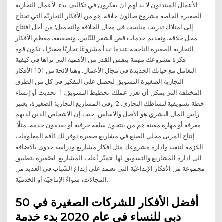
الأعمال المبتدئون لا بد لهم ان يفكرون في تكاليف بدء الأعمال التجارية
الصغيرة الخاصة مشروع صالون حلاقة: هو من الأفكار التجاريّة التي تحتاج
إلى امتلاك تدريب مناسب في مجال الحلاقة والتجميل؛ من أجل افتتاح
محل حلاقة، وتقديم خدمات قص الشعر للنّاس، وتصفيفه. معظم الأفكار
التجارية الصغيرة الناجحة عندما تبدأ مشروعًا تجاريًا صغيرًا ، تكون قوة
فكرة مشروعك مهمة بنفس القدر من الأهمية التي تراها في كيفية
التعامل مع حياتك الجديدة في مجال الأعمال. وهنا لائحة من 101 الأفكار
التجارية الصغيرة التسويق لتحصل على التفكير في كل من الطرق
المختلفة التي يمكن أن تعزز عملك. تخطيط التسويق. 1. تحديث أو إنشاء
خطة تسويقية لنشاطك التجاري. 2. وفي المشاريع التجارية الصغيرة، يعتبر
رأس المال البشري هو الأصل والأساس. حيث إن الأشخاص الذين لديهم
معرفة أو مهارة معينة هم من ينتجون سلعة حرفية أو يقدمون خدمة، مثلًا:
إنتاج المربى محلي الصنع في مشاريع صغيرة نوفر لك كافة المعلومات
اللازمة لتنفيذ وادارة مشروعك مثل افكار مشاريع ودراسة جدوى بالاضافة
الى ادارة المشاريع والتسويق لها. تتميّز أغلب المشاريع الصّغيرة بتطبيق
مجموعة من الأفكار الإبداعيّة التي تعتمد على إبداع الشّباب في العديد من
المجالات، سواءً الإنتاجيّة أو الخدميّة.
50 أفضل الأفكار للشركات الصغيرة في
دبي للنساء في عام 2020 بدء خدمة