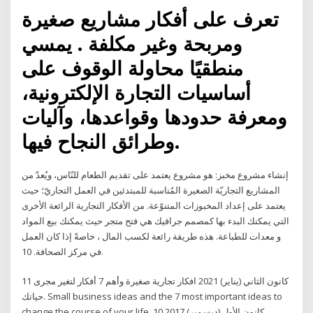
تعرف على أفكار مشاريع صغيرة
ومربحة وغير مكلفة . يمسي
منطقيًا محاولة الوقوف على
أساسيات التجارة الإلكترونية،
ومعرفة حدودها وقواعدها، وآليات
وطرائق النجاح فيها.
إنشاء مشروع مخبز: هو مشروع يعتمد على تقديم الطعام للنّاس، ويُعدّ من
المشاريع التجاريّة الصغيرة المُناسبة للمبتدئين في العمل التجاريّ؛ حيث
يعتمد على إعداد المخبوزات المتنوّعة. من الأفكار التجارية الرائعة الأخرى
التي يمكنك البدء بها كمصمم جرافيك هي فتح متجر حيث يمكنك بيع المواد
و معدات للطباعة. هذه طريقة رائعة لكسب المال ، خاصةً إذا كان العمل
في مركز الصحافة. 10.
11 كانون الثاني (يناير) 2021 افكار تجارية صغيرة وأهم 7 أفكار لتغير مجرى
حياتك. Small business ideas and the 7 most important ideas to
change the course of your life. 10 كانون الأول (ديسمبر) 2017