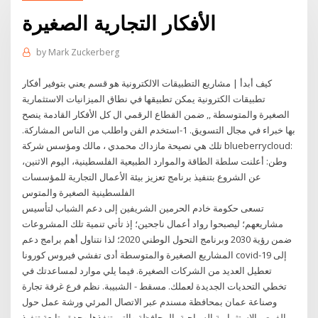
الأفكار التجارية الصغيرة
by
Mark Zuckerberg
كيف أبدأ | مشاريع التطبيقات الالكترونية هو قسم يعني بتوفير أفكار
تطبيقات الكترونية يمكن تطبيقها في نطاق الميزانيات الاستثمارية
الصغيرة والمتوسطة ,, ضمن القطاع الرقمي ال كل الأفكار القادمة ينصح
بها خبراء في مجال التسويق. 1-استخدم الفن واطلب من الناس المشاركة.
تلك هي نصيحة مازداك محمدي ، مالك ومؤسس شركة blueberrycloud:
وطن: أعلنت سلطة الطاقة والموارد الطبيعية الفلسطينية، اليوم الاثنين،
عن الشروع بتنفيذ برنامج تعزيز بيئة الأعمال التجارية للمؤسسات
الفلسطينية الصغيرة والمتوس
تسعى حكومة خادم الحرمين الشريفين إلى دعم الشباب لتأسيس
مشاريعهم؛ ليصبحوا رواد أعمال ناجحين؛ إذ تأتي تنمية تلك المشروعات
ضمن رؤية 2030 وبرنامج التحول الوطني 2020؛ لذا نتناول أهم برامج دعم
المشاريع الصغيرة والمتوسطة أدى تفشي فيروس كورونا covid-19 إلى
تعطيل العديد من الشركات الصغيرة. فيما يلي موارد لمساعدتك في
تخطي التحديات الجديدة لعملك. مسقط - الشبيبة. نظم فرع غرفة تجارة
وصناعة عمان بمحافظة مسندم عبر الاتصال المرئي ورشة عمل حول
الفرص الاستثمارية السياحية بالمحافظة والتي تنفذها وحدة متابعة تنفيذ