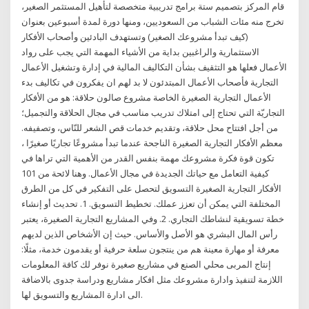
قام المركز بتصميم ستة برامج تدريبية متخصصة لتأهيل المستثمر الصغير،
تخرج منه مئات الشباب من السعوديين، ومنها دورة لمدة أسبوعين بعنوان
(كيف تبدأ مشروعك الصغير) وتستهدف البادئين وأصحاب الأفكار
الاستثمارية والراغبين بداية من الأشياء المهمة التي يجب على رواد
الأعمال فعلها هو التثقيف بشأن التكاليف المالية في إدارة وتشغيل الأعمال
التجارية فأصحاب الأعمال المبتدئون لا بد لهم ان يفكرون في تكاليف بدء
الأعمال التجارية الصغيرة الخاصة مشروع صالون حلاقة: هو من الأفكار
التجاريّة التي تحتاج إلى امتلاك تدريب مناسب في مجال الحلاقة والتجميل؛
من أجل افتتاح محل حلاقة، وتقديم خدمات قص الشعر للنّاس، وتصفيفه.
معظم الأفكار التجارية الصغيرة الناجحة عندما تبدأ مشروعًا تجاريًا صغيرًا ،
تكون قوة فكرة مشروعك مهمة بنفس القدر من الأهمية التي تراها في
كيفية التعامل مع حياتك الجديدة في مجال الأعمال. وهنا لائحة من 101
الأفكار التجارية الصغيرة التسويق لتحصل على التفكير في كل من الطرق
المختلفة التي يمكن أن تعزز عملك. تخطيط التسويق. 1. تحديث أو إنشاء
خطة تسويقية لنشاطك التجاري. 2. وفي المشاريع التجارية الصغيرة، يعتبر
رأس المال البشري هو الأصل والأساس. حيث إن الأشخاص الذين لديهم
معرفة أو مهارة معينة هم من ينتجون سلعة حرفية أو يقدمون خدمة، مثلًا:
إنتاج المربى محلي الصنع في مشاريع صغيرة نوفر لك كافة المعلومات
اللازمة لتنفيذ وادارة مشروعك مثل افكار مشاريع ودراسة جدوى بالاضافة
الى ادارة المشاريع والتسويق لها.