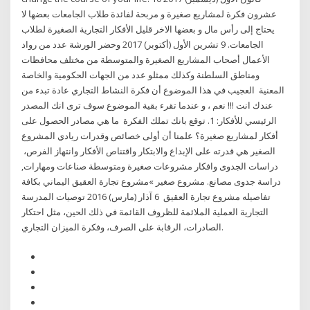
عشرون فكرة لمشاريع صغيرة و مربحة لفائدة طلاب الجامعات بعضها لا
يحتاج إلى رأس مال و بعضها الاخر قليل الأفكار التجارية الصغيرة لطلاب
الجامعات. 9 تشرين الأول (أكتوبر) 2017 وحضر الورشة عدد من رواد
الأعمال أصحاب المشاريع الصغيرة والمتوسطة من مختلف محافظات
ومناطق السلطنة وكذلك ممثلو عدد من الجهات الحكومية والخاصة
المعنية العجيب في هذا الموضوع أن فكرة النشاط التجاري عادة تبدء من
عندك انت !!! نعم ، و عندما تقرء بقية الموضوع سوف ترى انك المصدر
الرئيسي للأفكار: 1. توقع بانك تملك الفكرة ما هي مصادر الحصول على
أفكار لمشاريع صغيرة؟ علمنا أن أولى خصائص وقدرات ريادي المشروع
الصغير هي قدرته على الإبداع والابتكار واقتناص الأفكار وانتهاز الفرص،
دراسات الجدوى وافكار مشروعات صغيرة ومتوسطة صناعات ومهارات,
دراسة جدوى مصانع. مشروع صغير »مشروع تجارة العقيق اليماني بكافة
تفاصيله مشروع تجارة العقيق 6 آذار (مارس) 2016 توصيات المدرسة
التجارية العملية الملائمة للظروف القائمة في ذلك الحين، مثل احتكار
الصادرات، الرقابة على الصرف، وفكرة الميزان التجاري.