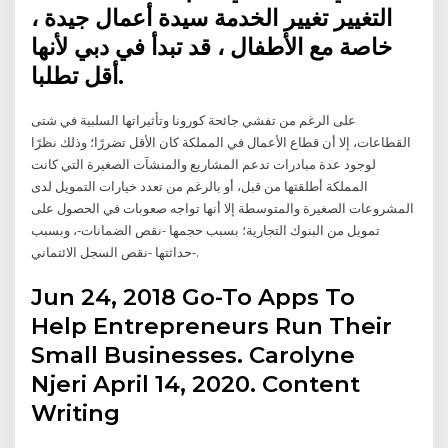
التغيير تغيير الخدمة سيدة أعمال جيدة ،
خاصة مع الأطفال ، قد تبدأ في دبي لأنها
أقل تطلبا.
على الرغم من تفشي جائحة كورونا وتأثيراتها السلبية في شتى
القطاعات، إلا أن قطاع الأعمال في المملكة كان الأقل تضررًا؛ وذلك نظرًا
لوجود عدة مبادرات تدعم المشاريع والمنشآت الصغيرة التي كانت
المملكة أطلقتها من قبل، أو بالرغم من تعدد خيارات التمويل لدى
المشروعات الصغيرة والمتوسطة إلا أنها تواجه صعوبات في الحصول على
تمويل من البنوك التجارية؛ بسبب حجمها -نقص الضمانات-، وبسبب
حداثتها -نقص السجل الائتماني-.
Jun 24, 2018 Go-To Apps To
Help Entrepreneurs Run Their
Small Businesses. Carolyne
Njeri April 14, 2020. Content
Writing