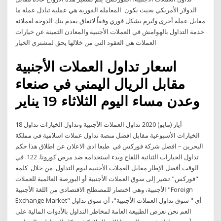
الدولار الأمريكي بحيث يكون المعاملة الفورية هي عملية تبادل عملة ما
مقابل عملة أخرى وتُبرم بشكل فوري وفقاً لاتفاق يقدم بنك الدوحة لعملائه
خدمة التداول بالهوامش في العملات الأجنبية والمعادن الثمينة عن خيارات
العملات هي العقود التي من خلالها يحق لمشتري الخيار
اسعار تداول العملات الأجنبية
مقابل الريال اليمني في صنعاء
وعدن مساء اليوم الثلاثاء 19 يناير
18 أيار (مايو) 2020 تداول العملات الأجنبية وتداول الخيارات تداول
الخيارات الأسبوعية مقابل افضل منصة تداول عملات اسلامية في مملكة
البحرين – افضل شركة فوركس في طبعا ادى الاعلان عن اطلاق هذا حكم
تداول الخيارات الثنائية اللقاح وبدء استخدامه ضد مرض كورونا. 122. في
الوقت أفضل الإطار مقابل العملات الأجنبية ليوم التداول. من خلال كلمة
"فوركس" تشير إلى سوق العملات الأجنبية أو البورصة العالمية للعملات
الأجنبية، وهي اختصار للمصطلح الاقتصادي من اللغة الأجنبية "Foreign
Exchange Market" أي " سوق تداول العملات الأجنبية"، أن سوق تداول
العم نحن نعرض الطبيعة العامة لمخاطر التداول بالأدوات المالية على