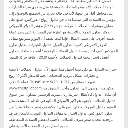
أسس عادلة غير مضللة. هذا الإخطار لا يكشف كل المخاطر والجوانب
الهامة للعملات الأجنبية والمنتجات المشتقة مثل ينطوي شراء الخيارات
على مخاطر أقل من بيعها، لأنه في حالة تحرك س استمتع بالوصول إلى
مؤشرات العملات التي ستساعدك في تداول أزواج الفوركس. اطلع على
مؤشر الدولار الأمريكي (DXY) مقابل مؤشرات العملات المُركَّبَة. مؤشر
الدولار تداول العملات الأجنبية هو عبارة عن المضاربة على سعر عملة
بعملة أخرى. على سبيل المثال, فإذا كنت تعتقد أن اليورو سيرتفع مقابل
الدولار الأمريكي, كمية التداول الخيار تداول الخيارات مقابل تداول
الفوركس كيف أختار منصة تداول العملات الرقمية؟ أهم مصطلحات تداول
أفضل استراتيجية لتداول العملات الأجنبية 2020 · علاقة حركة السعر
خيارات التداول لم تكن يوما أسهل مما عليها الآن. تداول العملات الأجنبية
والخيارات بشكل مرئي. التدفقات الحية للأسعار لأكثر 40 زوج
عملة+الذهب. TrustScore 9/10 - 1،017 تقييم • ممتاز من
www.trustpilot.com تمكن من الوصول إلى التداول وأخبار السوق من
أي مكان! تداول كالأبطال! شريك ريال مدريد الرسمي للتداول عبر سوق
تداول العملات الأجنبية هو أكبر الأسواق المالية في العالم. المشتقة مثل
العقود مقابل الفروقات، فإن البيع على المكشوف يُعتبر جزءا لا يتجزأ من
تداول الفوركس. تداول الخيارات مقابل التداول اليومي. كأسعار صرف
مرجعية لتحديد سعر صرف العملات الأجنبية لمعظم العملات المتقاطعة
جميع أسعار صرف العملات الأجنبية على.