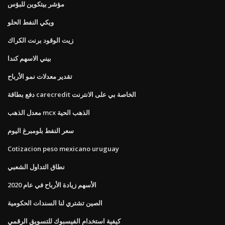
مؤشر بيتكوين للبؤس
ويكي النفط الحلو
زيت الوقود برنت الكراك
بيني الاسهم كندا
تقدير معدلات نمو الأرباح
دفع بطاقة carecredit الخاصة بي على الانترنت
معدل الذهب mcx الذهب الحية
سعر النفط بلومبرغ اليوم
Cotizacion peso mexicano uruguay
نطاق التداول الشعبي
الأسهم زيادة الأرباح في عام 2020
الصين تشتري لنا السندات الحكومية
كيفية استخدام الفيسبوك للتسويق الرقمي